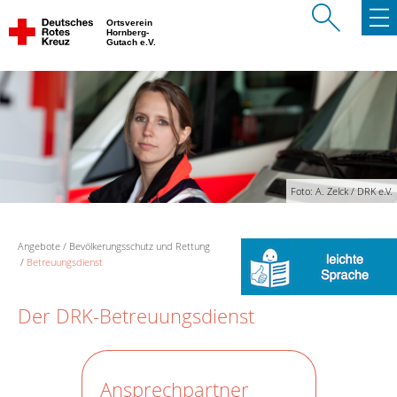
Ortsverein
Hornberg-
Gutach e.V.
Foto: A. Zelck / DRK e.V.
Angebote
Bevölkerungsschutz und Rettung
Betreuungsdienst
Der DRK-Betreuungsdienst
Ansprechpartner