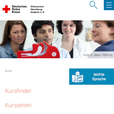
Ortsverein
Hornberg-
Gutach e.V.
Foto: A. Zelck / DRK e.V.
Kurse
Kursfinder
Kursseiten