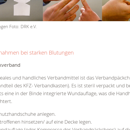
ngen Foto: DRK e.V.
ahmen bei starken Blutungen
kverband
deales und handliches Verbandmittel ist das Verbandpäckch
ndteil des KFZ- Verbandkasten). Es ist steril verpackt und b
ts eine in der Binde integrierte Wundauflage, was die Han
chtert.
hutzhandschuhe anlegen.
troffenen hinsetzen/ auf eine Decke legen.
ndauflage (oder Kompresse des Verbandpäckchens) auf d