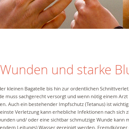
e Wunden und starke B
er kleinen Bagatelle bis hin zur ordentlichen Schnittverle
e muss sachgerecht versorgt und wenn nötig einem Arzt 
n. Auch ein bestehender Impfschutz (Tetanus) ist wichti
leinste Verletzung kann erhebliche Infektionen nach sich 
wunden und/ oder eine sichtbar schmutzige Wunde kann m
ßendem Leitungs) Wasser gereinigt werden. Fremdkörper (z.