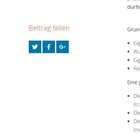
dürfe
Beitrag teilen
Grun
Ei
Wu
Gg
Ke
Eine
Di
Kr
Di
De
lin