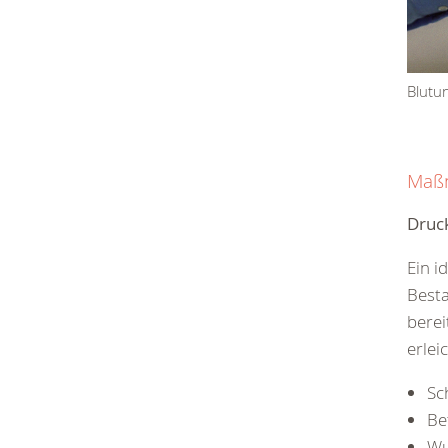
Blutu
Maßn
Druc
Ein i
Besta
berei
erlei
Sc
Be
Wu