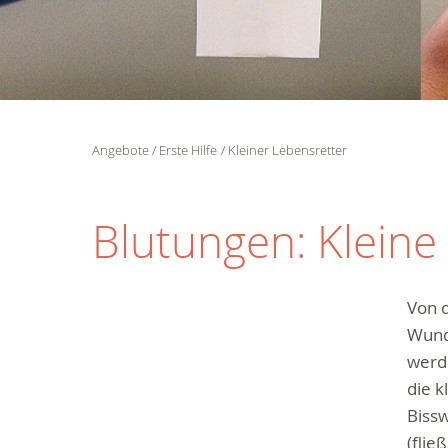
Angebote
Erste Hilfe
Kleiner Lebensretter
Blutungen: Klein
Von d
Wund
werde
die k
Biss
(flie