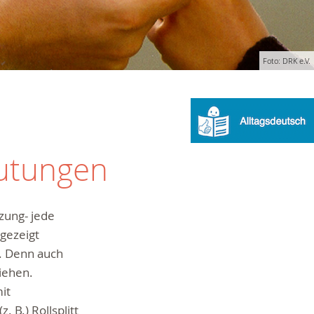
Foto: DRK e.V.
lutungen
tzung- jede
gezeigt
g. Denn auch
ziehen.
it
 B.) Rollsplitt