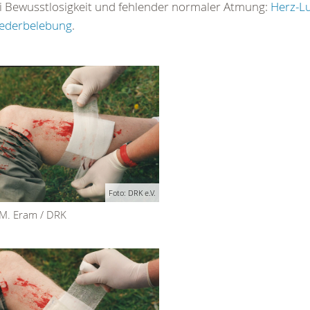
i Bewusstlosigkeit und fehlender normaler Atmung:
Herz-L
ederbelebung
.
Foto: DRK e.V.
 M. Eram / DRK