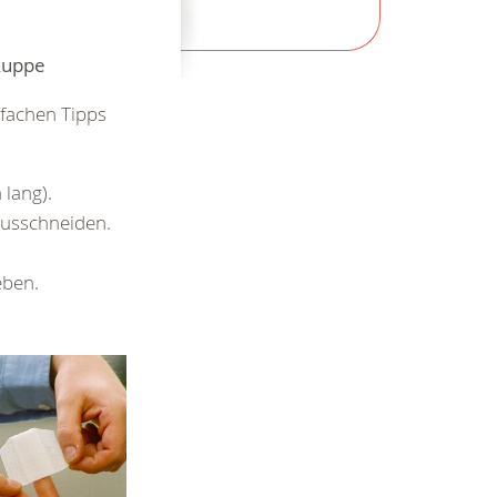
kuppe
nfachen Tipps
 lang).
rausschneiden.
eben.