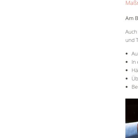
Maßn
Am B
Auch 
und T
Au
In
Hä
Üb
Be