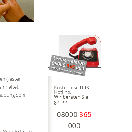
en (fester
einhaltet
Kostenlose DRK-
Hotline.
dhabung sehr
Wir beraten Sie
gerne.
08000
365
000
ie Wunde legen