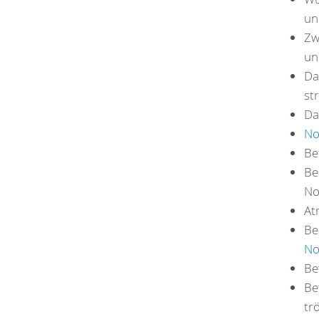
un
Zw
un
Da
st
Da
No
Be
Be
No
At
Be
No
Be
Be
tr