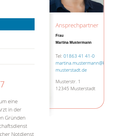
Ansprechpartner
Frau
Martina Mustermann
Tel:
01863 41 41-0
martina.mustermann@kv-
musterstadt.de
Musterstr. 1
17
12345 Musterstadt
 um eine
rzt in der
hen Gründen
chaftsdienst
icher Notdienst