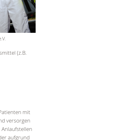
.V.
mittel (z.B.
Patienten mit
nd versorgen
 Anlaufstellen
der aufgrund