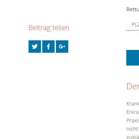
Rettu
PLZ
Beitrag teilen
Der
Krank
Erkra
Praxi
nicht
zustä