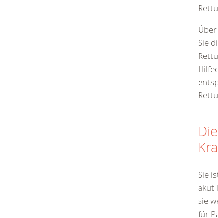
Rettu
Über
Sie d
Rettu
Hilfe
entsp
Rettu
Die
Kr
Sie i
akut 
sie w
für P