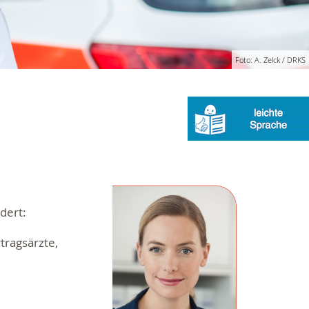
Foto: A. Zelck / DRKS
dert:
tragsärzte,