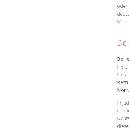
oder 
deuts
Mobil
Der
Bei
l
Herzi
Unfäl
Rettu
Notr
In je
Lande
Deut
diese