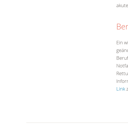
akute
Ber
Ein w
geänd
Beruf
Notfa
Rettu
Infor
Link
z