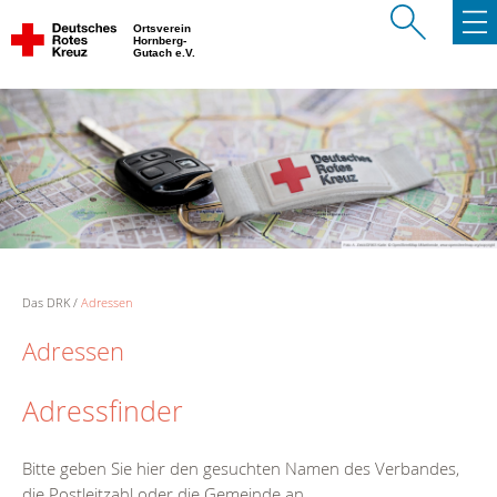
Ortsverein
Hornberg-
Gutach e.V.
Das DRK
Adressen
Adressen
Adressfinder
Bitte geben Sie hier den gesuchten Namen des Verbandes,
die Postleitzahl oder die Gemeinde an.