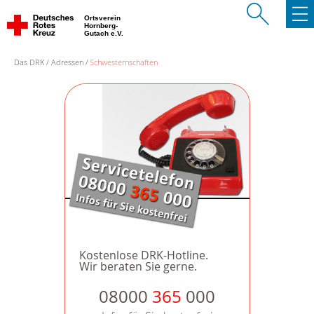
Ortsverein
Hornberg-
Gutach e.V.
Das DRK
Adressen
Schwesternschaften
Kostenlose DRK-Hotline.
Wir beraten Sie gerne.
08000
365
000