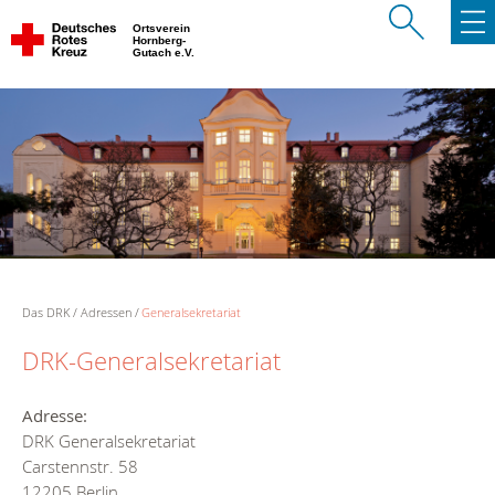
Ortsverein
Hornberg-
Gutach e.V.
Das DRK
Adressen
Generalsekretariat
DRK-Generalsekretariat
Adresse:
DRK Generalsekretariat
Carstennstr. 58
12205 Berlin