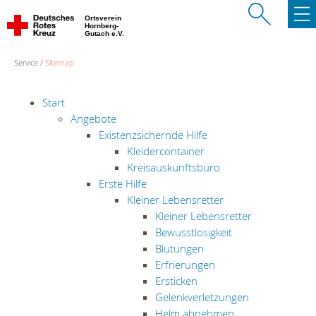
Ortsverein
Hornberg-
Gutach e.V.
Service
Sitemap
Start
Angebote
Existenzsichernde Hilfe
Kleidercontainer
Kreisauskunftsbüro
Erste Hilfe
Kleiner Lebensretter
Kleiner Lebensretter
Bewusstlosigkeit
Blutungen
Erfrierungen
Ersticken
Gelenkverletzungen
Helm abnehmen